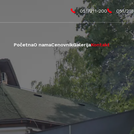
051/211-200
051/218
Početna
O nama
Cenovnik
Galerija
Kontakt